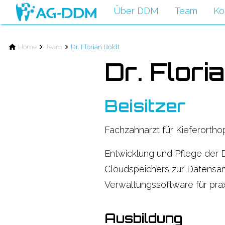
Über DDM
Team
Ko
Home
Team
Dr. Florian Boldt
Dr. Flori
Beisitzer
Fachzahnarzt für Kieferortho
Entwicklung und Pflege de
Cloudspeichers zur Datensam
Verwaltungssoftware für prax
Ausbildung