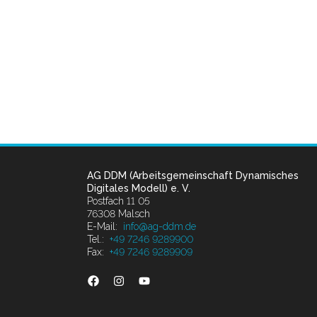
AG DDM (Arbeitsgemeinschaft Dynamisches
Digitales Modell) e. V.
Postfach 11 05
76308 Malsch
E-Mail:
info@ag-ddm.de
Tel.:
+49 7246 9289900
Fax:
+49 7246 9289909