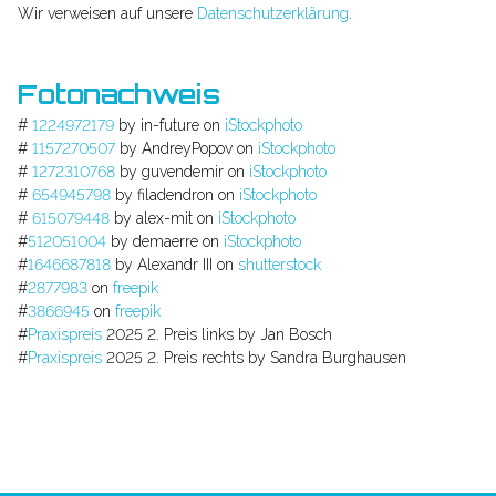
Wir verweisen auf unsere
Datenschutzerklärung
.
Fotonachweis
#
1224972179
by in-future on
iStockphoto
#
1157270507
by AndreyPopov on
iStockphoto
#
1272310768
by guvendemir on
iStockphoto
#
654945798
by filadendron on
iStockphoto
#
615079448
by alex-mit on
iStockphoto
#
512051004
by demaerre on
iStockphoto
#
1646687818
by Alexandr III on
shutterstock
#
2877983
on
freepik
#
3866945
on
freepik
#
Praxispreis
2025 2. Preis links by Jan Bosch
#
Praxispreis
2025 2. Preis rechts by Sandra Burghausen